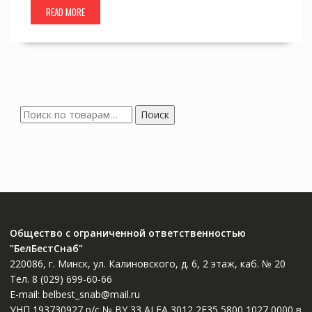
READ MORE
Искать:
Поиск
Общество с ограниченной ответственностью
"БелБестСнаб"
220086, г. Минск, ул. Калиновского, д. 6, 2 этаж, каб. № 20
Тел. 8 (029) 699-60-66
E-mail: belbest_snab@mail.ru
УНП 193730927 р/c № BY 33 ALFA 3012 2E35 5800 1027 0000 в