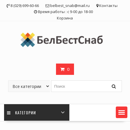
Skip
8 (029) 699-60-66
belbest_snab@mail.ru
Контакты
to
Время работы : с 9-00 до 18-00
content
Корзина
0
КАТЕГОРИИ